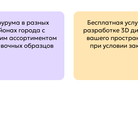
оурума в разных
Бесплатная услу
йонах города с
разработке 3D д
им ассортиментом
вашего простра
авочных образцов
при условии за