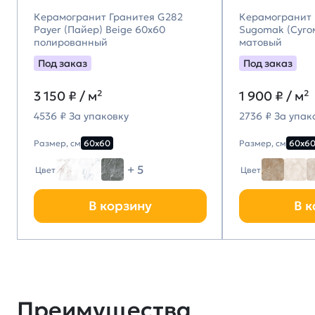
Керамогранит Гранитея G282
Керамогранит 
Payer (Пайер) Beige 60х60
Sugomak (Суго
полированный
матовый
Под заказ
Под заказ
3 150
₽ / м²
1 900
₽ / м²
4536 ₽ За упаковку
2736 ₽ За упак
Размер, см
60х60
Размер, см
60х6
+ 5
Цвет
Цвет
В корзину
В к
Преимущества