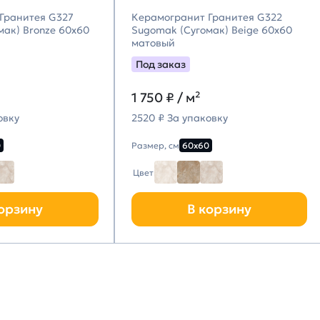
Гранитея G327
Керамогранит Гранитея G322
мак) Bronze 60х60
Sugomak (Сугомак) Beige 60х60
матовый
Под заказ
1 750
₽ / м²
овку
2520 ₽ За упаковку
0
Размер, см
60х60
Цвет
орзину
В корзину