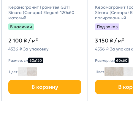
Керамогранит Гранитея G311
Керамогранит Гр
Sinara (Синара) Elegant 120х60
Sinara (Синара) 
матовый
полированный
В наличии
Под заказ
2 100
₽ / м²
3 150
₽ / м²
4536 ₽ За упаковку
4536 ₽ За упаковк
Размер, см
60х120
Размер, см
60х60
Цвет
Цвет
В корзину
В кор