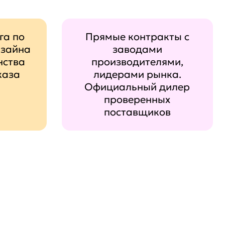
га по
Прямые контракты с
изайна
заводами
нства
производителями,
каза
лидерами рынка.
Официальный дилер
проверенных
поставщиков