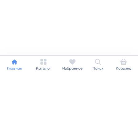
Главная
Каталог
Избранное
Поиск
Корзина
Индивидуальный подход к
каждому клиенту
Станьте нашим клиентом и
получайте все выгоды
нашей партнерской