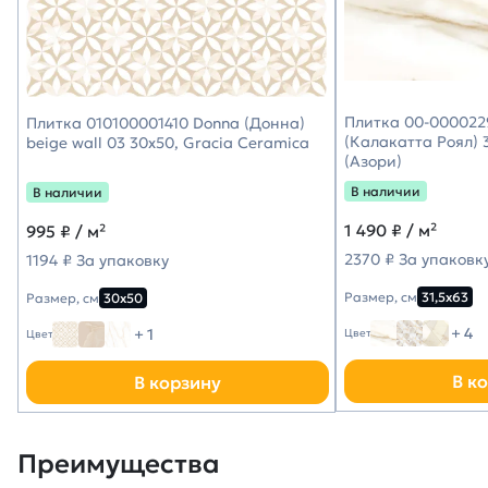
Плитка 00-0000229
Плитка 010100001410 Donna (Донна)
(Калакатта Роял) 3
beige wall 03 30х50, Gracia Ceramica
(Азори)
В наличии
В наличии
1 490
₽ / м²
995
₽ / м²
2370 ₽ За упаковк
1194 ₽ За упаковку
Размер, см
31,5х63
Размер, см
30х50
+ 4
+ 1
Цвет
Цвет
В к
В корзину
Преимущества