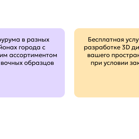
оурума в разных
Бесплатная услу
йонах города с
разработке 3D д
им ассортиментом
вашего простра
авочных образцов
при условии за