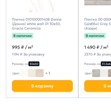
Плитка 010100001408 Donna
Плитка 00-000
(Донна) white wall 01 30х50,
(Шэбби) Grey 31
Gracia Ceramica
(Азори)
В наличии
В наличии
995
₽ / м²
1 490
₽ / м²
1194 ₽ За упаковку
2370 ₽ За упак
Размер, см
30х50
Размер, см
31,5х6
+ 1
Цвет
Цвет
В корзину
В к