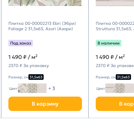
Плитка 00-00002213 Ebri (Эбри)
Плитка 00-000022
Foliage 2 31,5х63, Azori (Азори)
Struttura 31,5х63,
Под заказ
В наличии
1 490
₽ / м²
1 490
₽ / м²
2370 ₽ За упаковку
2370 ₽ За упаковк
Размер, см
31,5х63
Размер, см
31,5х63
+ 3
Цвет
Цвет
В корзину
В кор