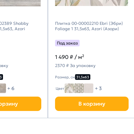
02389 Shabby
Плитка 00-00002210 Ebri (Эбри)
,5х63, Azori
Foliage 1 31,5х63, Azori (Азори)
Под заказ
1 490
₽ / м²
овку
2370 ₽ За упаковку
3
Размер, см
31,5х63
+ 6
+ 3
Цвет
орзину
В корзину