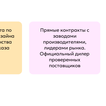
га по
Прямые контракты с
изайна
заводами
нства
производителями,
каза
лидерами рынка.
Официальный дилер
проверенных
поставщиков