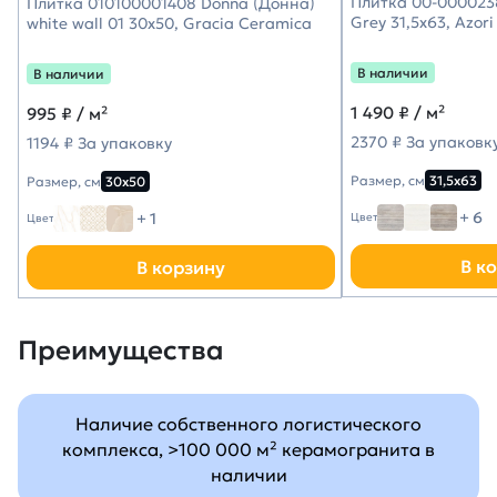
Плитка 00-000023
Плитка 010100001408 Donna (Донна)
Grey 31,5х63, Azori
white wall 01 30х50, Gracia Ceramica
В наличии
В наличии
1 490
₽ / м²
995
₽ / м²
2370 ₽ За упаковк
1194 ₽ За упаковку
Размер, см
31,5х63
Размер, см
30х50
+ 6
+ 1
Цвет
Цвет
В к
В корзину
Преимущества
Наличие собственного логистического
комплекса, >100 000 м² керамогранита в
наличии