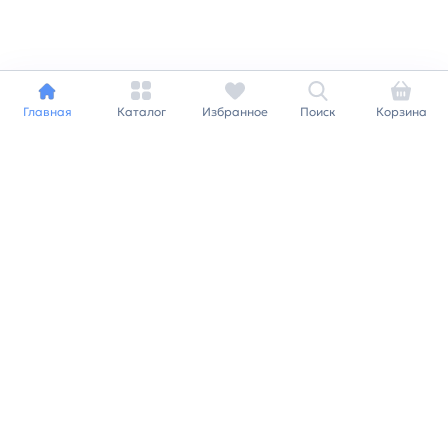
Главная
Каталог
Избранное
Поиск
Корзина
Индивидуальный подход к
каждому клиенту
Станьте нашим клиентом и
получайте все выгоды
нашей партнерской
программы
Заказать звонок