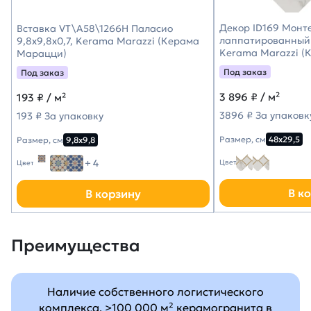
Декор ID169 Монт
Вставка VT\A58\1266H Паласио
лаппатированный 
9,8x9,8x0,7, Kerama Marazzi (Керама
Kerama Marazzi (
Марацци)
Под заказ
Под заказ
3 896
₽ / м²
193
₽ / м²
3896 ₽ За упаковк
193 ₽ За упаковку
Размер, см
48х29,5
Размер, см
9,8х9,8
+ 4
Цвет
Цвет
В к
В корзину
Преимущества
Наличие собственного логистического
комплекса, >100 000 м² керамогранита в