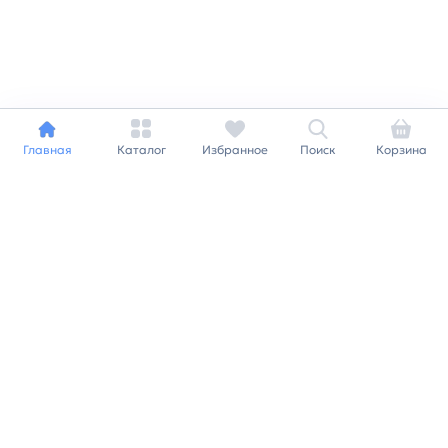
Главная
Каталог
Избранное
Поиск
Корзина
Индивидуальный подход к
каждому клиенту
Станьте нашим клиентом и
получайте все выгоды
нашей партнерской
программы
Заказать звонок