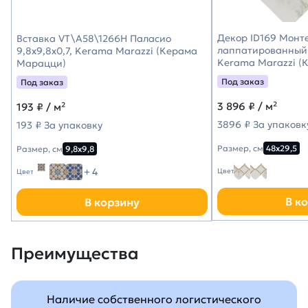
Декор ID169 Монт
Вставка VT\A58\1266H Паласио
лаппатированный 
9,8x9,8x0,7, Kerama Marazzi (Керама
Kerama Marazzi (
Марацци)
Под заказ
Под заказ
3 896
₽ / м²
193
₽ / м²
3896 ₽ За упаковк
193 ₽ За упаковку
Размер, см
48х29,5
Размер, см
9,8х9,8
+ 4
Цвет
Цвет
В к
В корзину
Преимущества
Наличие собственного логистического