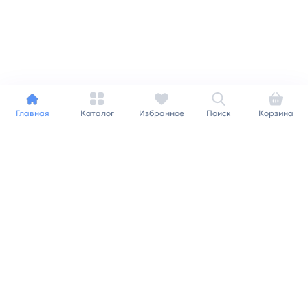
Главная
Каталог
Избранное
Поиск
Корзина
Индивидуальный подход к
каждому клиенту
Станьте нашим клиентом и
получайте все выгоды
нашей партнерской
программы