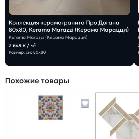
Коллекция керамогранита Про Догана
80х80, Kerama Marazzi (Керама Марацци)
Kerama Marazzi (Керама Марацци)
2 649 ₽ / м²
Размер, см: 80х80
Похожие товары