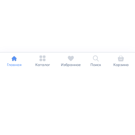
Главная
Каталог
Избранное
Поиск
Корзина
Индивидуальный подход к
каждому клиенту
Станьте нашим клиентом и
получайте все выгоды
нашей партнерской