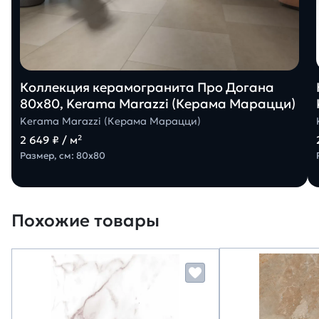
Коллекция керамогранита Про Догана
80х80, Kerama Marazzi (Керама Марацци)
Kerama Marazzi (Керама Марацци)
2 649 ₽ / м²
Размер, см: 80х80
Похожие товары