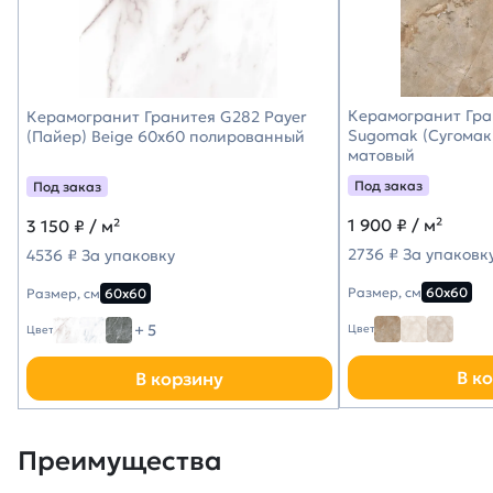
Керамогранит Гра
Керамогранит Гранитея G282 Payer
Sugomak (Сугомак
(Пайер) Beige 60х60 полированный
матовый
Под заказ
Под заказ
1 900
₽ / м²
3 150
₽ / м²
2736 ₽ За упаковк
4536 ₽ За упаковку
Размер, см
60х60
Размер, см
60х60
+ 5
Цвет
Цвет
В к
В корзину
Преимущества