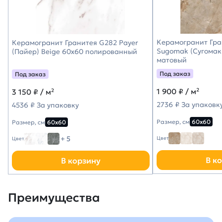
Керамогранит Гра
Керамогранит Гранитея G282 Payer
Sugomak (Сугомак
(Пайер) Beige 60х60 полированный
матовый
Под заказ
Под заказ
1 900
₽ / м²
3 150
₽ / м²
2736 ₽ За упаковк
4536 ₽ За упаковку
Размер, см
60х60
Размер, см
60х60
+ 5
Цвет
Цвет
В к
В корзину
Преимущества