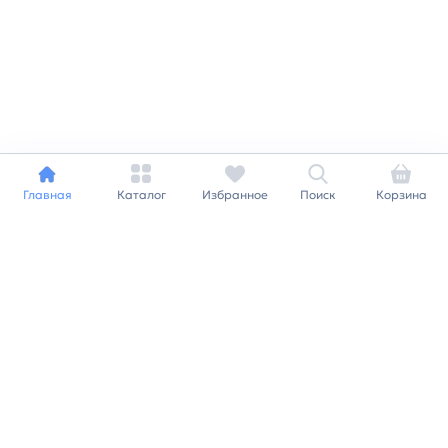
Главная
Каталог
Избранное
Поиск
Корзина
Индивидуальный подход к
каждому клиенту
Станьте нашим клиентом и
получайте все выгоды
нашей партнерской
программы