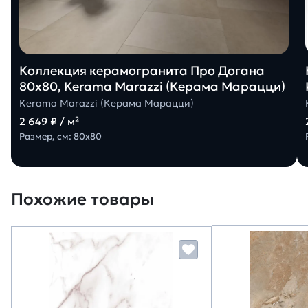
Коллекция керамогранита Про Догана
80х80, Kerama Marazzi (Керама Марацци)
Kerama Marazzi (Керама Марацци)
2 649 ₽ / м²
Размер, см: 80х80
Похожие товары