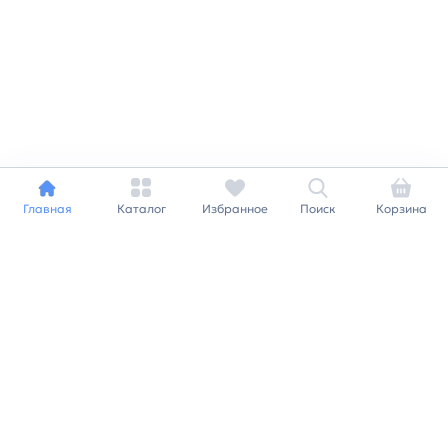
Главная
Каталог
Избранное
Поиск
Корзина
Индивидуальный подход к
каждому клиенту
Станьте нашим клиентом и
получайте все выгоды
нашей партнерской
программы