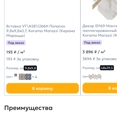
Декор ID169 Монт
Вставка VT\A58\1266H Паласио
лаппатированный 
9,8x9,8x0,7, Kerama Marazzi (Керама
Kerama Marazzi (
Марацци)
Под заказ
Под заказ
3 896
₽ / м²
193
₽ / м²
3896 ₽ За упаковк
193 ₽ За упаковку
Размер, см
48х29,5
Размер, см
9,8х9,8
+ 4
Цвет
Цвет
В к
В корзину
Преимущества