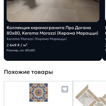
Коллекция керамогранита Про Догана
80х80, Kerama Marazzi (Керама Марацци)
Kerama Marazzi (Керама Марацци)
2 649 ₽ / м²
Размер, см: 80х80
Похожие товары