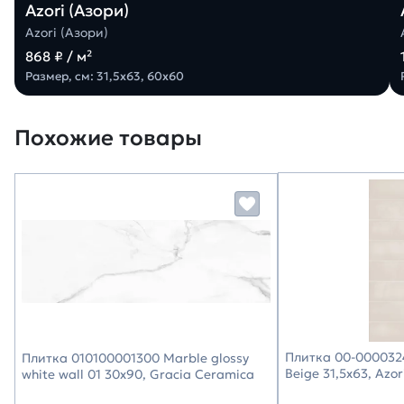
Azori (Азори)
Azori (Азори)
868 ₽ / м²
Размер, см: 31,5х63, 60х60
Похожие товары
Плитка 00-0000324
Плитка 010100001300 Marble glossy
Beige 31,5х63, Azor
white wall 01 30х90, Gracia Ceramica