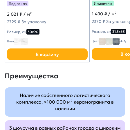
В наличии
Под заказ
1 490
₽ / м²
2 021
₽ / м²
2370 ₽ За упаковк
2729 ₽ За упаковку
Размер, см
31,5х63
Размер, см
30х90
+ 4
Цвет
Цвет
В к
В корзину
Преимущества
Наличие собственного логистического
комплекса, >100 000 м² керамогранита в
наличии
3 шоурума в разных районах города с широким