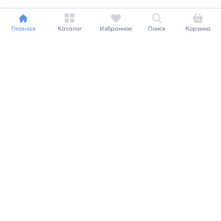
Главная
Каталог
Избранное
Поиск
Корзина
Индивидуальный подход к
каждому клиенту
Станьте нашим клиентом и
получайте все выгоды
нашей партнерской
программы
Заказать звонок
Ранее вы смотрели