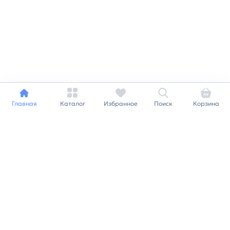
Главная
Каталог
Избранное
Поиск
Корзина
Индивидуальный подход к
каждому клиенту
Станьте нашим клиентом и
получайте все выгоды
нашей партнерской
программы