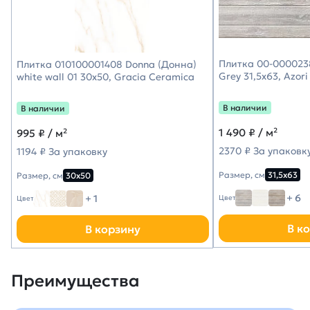
Плитка 00-000023
Плитка 010100001408 Donna (Донна)
Grey 31,5х63, Azori
white wall 01 30х50, Gracia Ceramica
В наличии
В наличии
1 490
₽ / м²
995
₽ / м²
2370 ₽ За упаковк
1194 ₽ За упаковку
Размер, см
31,5х63
Размер, см
30х50
+ 6
+ 1
Цвет
Цвет
В к
В корзину
Преимущества