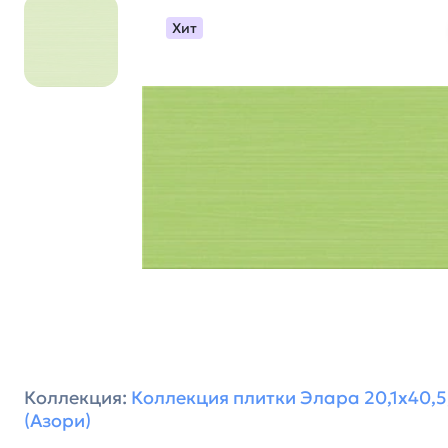
Хит
Коллекция:
Коллекция плитки Элара 20,1х40,5,
(Азори)