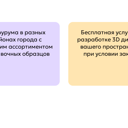
оурума в разных
Бесплатная услу
йонах города с
разработке 3D д
им ассортиментом
вашего простра
авочных образцов
при условии за