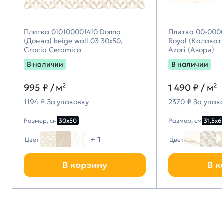
Плитка 010100001410 Donna
Плитка 00-000
(Донна) beige wall 03 30х50,
Royal (Калакатт
Gracia Ceramica
Azori (Азори)
В наличии
В наличии
995
₽ / м²
1 490
₽ / м²
1194 ₽ За упаковку
2370 ₽ За упак
Размер, см
30х50
Размер, см
31,5х6
+ 1
Цвет
Цвет
В корзину
В к