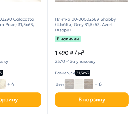
02290 Calacatta
Плитка 00-00002389 Shabby
а Роял) 31,5х63,
(Шэбби) Grey 31,5х63, Azori
(Азори)
В наличии
1 490
₽ / м²
овку
2370 ₽ За упаковку
3
Размер, см
31,5х63
+ 4
+ 6
Цвет
орзину
В корзину