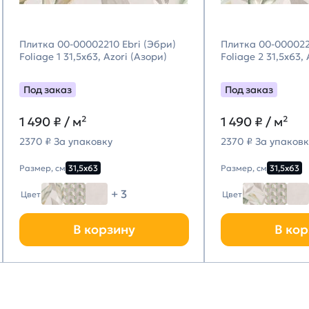
Плитка 00-00002210 Ebri (Эбри)
Плитка 00-000022
Foliage 1 31,5х63, Azori (Азори)
Foliage 2 31,5х63,
Под заказ
Под заказ
1 490
₽ / м²
1 490
₽ / м²
2370 ₽ За упаковку
2370 ₽ За упаковк
Размер, см
31,5х63
Размер, см
31,5х63
+ 3
Цвет
Цвет
В корзину
В кор