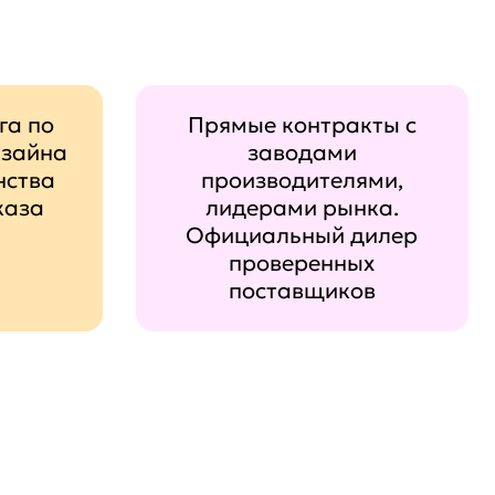
га по
Прямые контракты с
изайна
заводами
нства
производителями,
каза
лидерами рынка.
Официальный дилер
проверенных
поставщиков