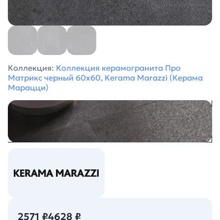
Коллекция:
Коллекция керамогранита Про
Матрикс черный 60х60, Kerama Marazzi (Керама
Марацци)
2571 ₽
4628 ₽