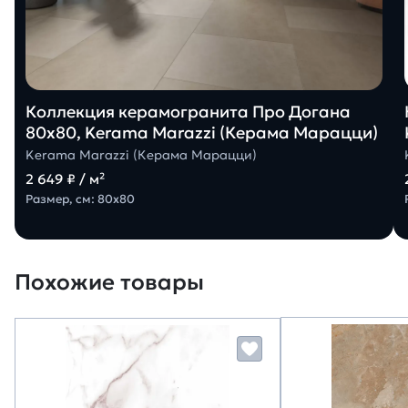
Коллекция керамогранита Про Догана
80х80, Kerama Marazzi (Керама Марацци)
Kerama Marazzi (Керама Марацци)
2 649 ₽ / м²
Размер, см: 80х80
Похожие товары