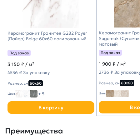
Керамогранит Гра
Керамогранит Гранитея G282 Payer
Sugomak (Сугомак
(Пайер) Beige 60х60 полированный
матовый
Под заказ
Под заказ
1 900
₽ / м²
3 150
₽ / м²
2736 ₽ За упаковк
4536 ₽ За упаковку
Размер, см
60х60
Размер, см
60х60
+ 5
Цвет
Цвет
В к
В корзину
Преимущества