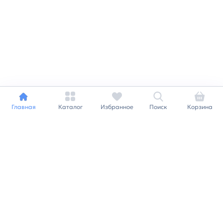
Главная
Каталог
Избранное
Поиск
Корзина
Индивидуальный подход к
каждому клиенту
Станьте нашим клиентом и
получайте все выгоды
нашей партнерской