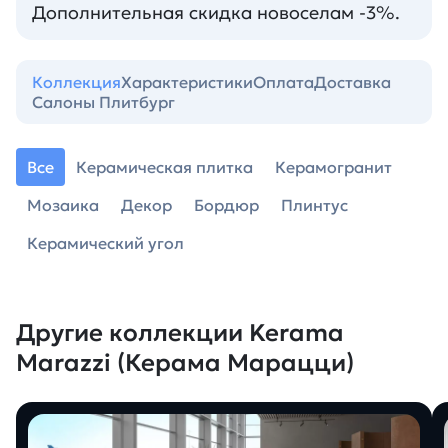
Дополнительная скидка новоселам -3%.
Коллекция
Характеристики
Оплата
Доставка
Салоны Плитбург
Все
Керамическая плитка
Керамогранит
Мозаика
Декор
Бордюр
Плинтус
Керамический угол
Другие коллекции Kerama
Marazzi (Керама Марацци)