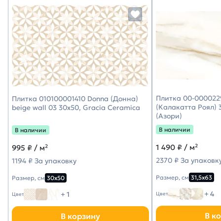
Плитка 00-0000229
Плитка 010100001410 Donna (Донна)
(Калакатта Роял) 3
beige wall 03 30х50, Gracia Ceramica
(Азори)
В наличии
В наличии
1 490
₽ / м²
995
₽ / м²
2370 ₽ За упаковк
1194 ₽ За упаковку
Размер, см
31,5х63
Размер, см
30х50
+ 4
+ 1
Цвет
Цвет
В к
В корзину