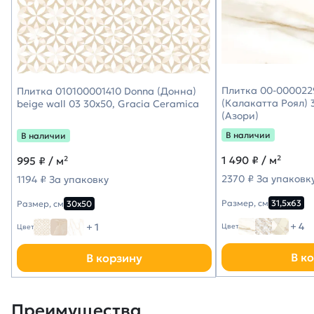
Плитка 00-0000229
Плитка 010100001410 Donna (Донна)
(Калакатта Роял) 3
beige wall 03 30х50, Gracia Ceramica
(Азори)
В наличии
В наличии
1 490
₽ / м²
995
₽ / м²
2370 ₽ За упаковк
1194 ₽ За упаковку
Размер, см
31,5х63
Размер, см
30х50
+ 4
+ 1
Цвет
Цвет
В к
В корзину
Преимущества