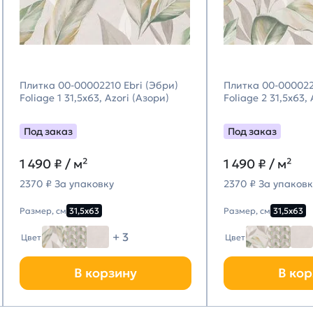
Плитка 00-00002210 Ebri (Эбри)
Плитка 00-000022
Foliage 1 31,5х63, Azori (Азори)
Foliage 2 31,5х63,
Под заказ
Под заказ
1 490
₽ / м²
1 490
₽ / м²
2370 ₽ За упаковку
2370 ₽ За упаковк
Размер, см
31,5х63
Размер, см
31,5х63
+ 3
Цвет
Цвет
В корзину
В кор