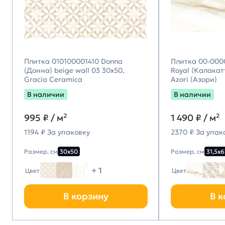
Плитка 010100001410 Donna
Плитка 00-000
(Донна) beige wall 03 30х50,
Royal (Калакатт
Gracia Ceramica
Azori (Азори)
В наличии
В наличии
995
₽ / м²
1 490
₽ / м²
1194 ₽ За упаковку
2370 ₽ За упак
Размер, см
30х50
Размер, см
31,5х6
+ 1
Цвет
Цвет
В корзину
В к