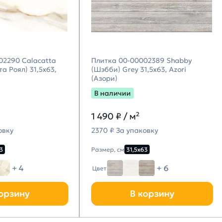
02290 Calacatta
Плитка 00-00002389 Shabby
а Роял) 31,5х63,
(Шэбби) Grey 31,5х63, Azori
(Азори)
В наличии
1 490
₽ / м²
овку
2370 ₽ За упаковку
3
Размер, см
31,5х63
+ 4
+ 6
Цвет
орзину
В корзину