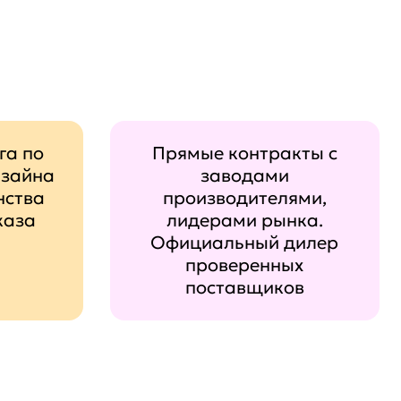
га по
Прямые контракты с
изайна
заводами
нства
производителями,
каза
лидерами рынка.
Официальный дилер
проверенных
поставщиков