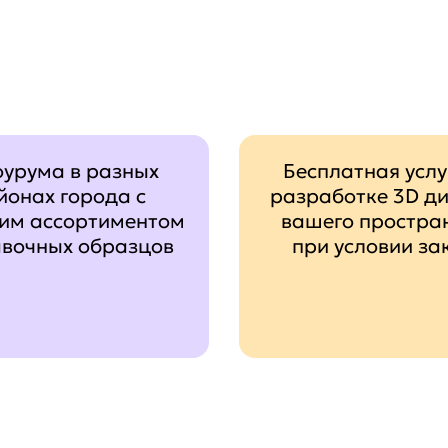
оурума в разных
Бесплатная услу
йонах города с
разработке 3D д
им ассортиментом
вашего простра
авочных образцов
при условии за