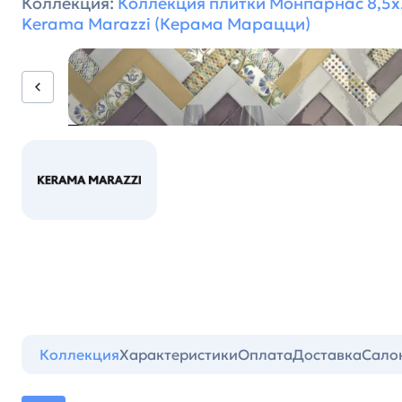
Коллекция:
Коллекция плитки Монпарнас 8,5х
Kerama Marazzi (Керама Марацци)
Коллекция
Характеристики
Оплата
Доставка
Сало