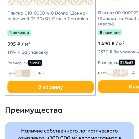
Плитка 00-0000229
Плитка 010100001410 Donna (Донна)
(Калакатта Роял) 3
beige wall 03 30х50, Gracia Ceramica
(Азори)
В наличии
В наличии
1 490
₽ / м²
995
₽ / м²
2370 ₽ За упаковк
1194 ₽ За упаковку
Размер, см
31,5х63
Размер, см
30х50
+ 4
+ 1
Цвет
Цвет
В к
В корзину
Преимущества
Наличие собственного логистического
комплекса, >100 000 м² керамогранита в