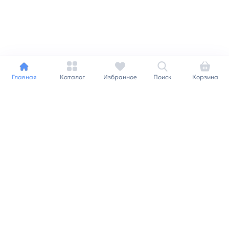
Главная
Каталог
Избранное
Поиск
Корзина
Индивидуальный подход к
каждому клиенту
Станьте нашим клиентом и
получайте все выгоды
нашей партнерской
программы
Заказать звонок