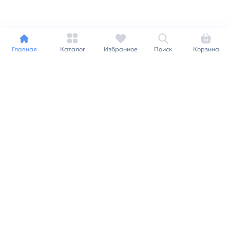
Главная
Каталог
Избранное
Поиск
Корзина
Индивидуальный подход к
каждому клиенту
Станьте нашим клиентом и
получайте все выгоды
нашей партнерской
программы
Заказать звонок