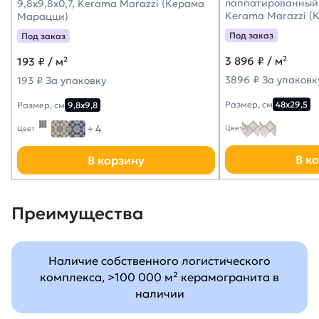
лаппатированный 
9,8x9,8x0,7, Kerama Marazzi (Керама
Kerama Marazzi (
Марацци)
Под заказ
Под заказ
3 896
₽ / м²
193
₽ / м²
3896 ₽ За упаковк
193 ₽ За упаковку
Размер, см
48х29,5
Размер, см
9,8х9,8
+ 4
Цвет
Цвет
В к
В корзину
Преимущества
Наличие собственного логистического
комплекса, >100 000 м² керамогранита в
наличии