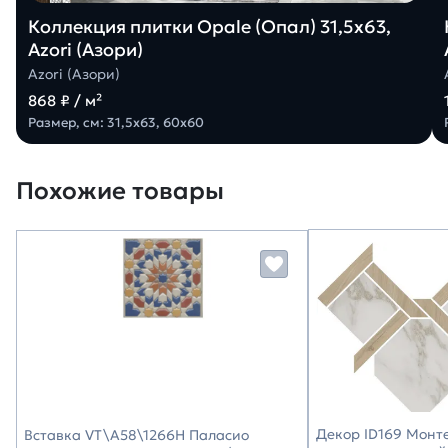
Коллекция плитки Opale (Опал) 31,5х63,
Azori (Азори)
Azori (Азори)
868 ₽ / м²
Размер, см: 31,5х63, 60х60
Похожие товары
Декор ID169 Монт
Вставка VT\A58\1266H Паласио