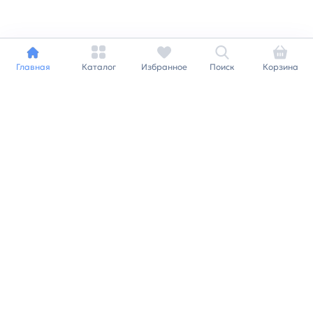
Главная
Каталог
Избранное
Поиск
Корзина
Индивидуальный подход к
каждому клиенту
Станьте нашим клиентом и
получайте все выгоды
нашей партнерской
программы
Заказать звонок