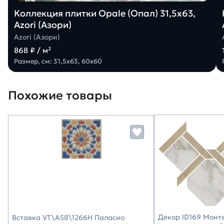
Коллекция плитки Opale (Опал) 31,5х63,
Azori (Азори)
Azori (Азори)
868 ₽ / м²
Размер, см: 31,5х63, 60х60
Похожие товары
Декор ID169 Монт
Вставка VT\A58\1266H Паласио