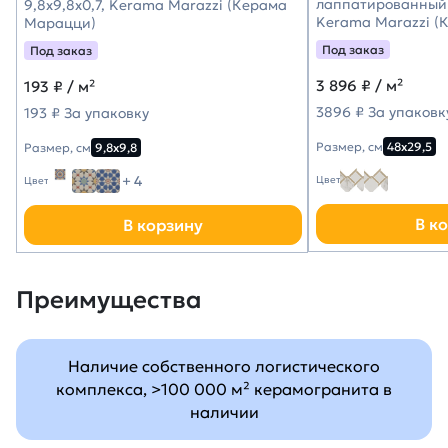
лаппатированный 
9,8x9,8x0,7, Kerama Marazzi (Керама
Kerama Marazzi (
Марацци)
Под заказ
Под заказ
3 896
₽ / м²
193
₽ / м²
3896 ₽ За упаковк
193 ₽ За упаковку
Размер, см
48х29,5
Размер, см
9,8х9,8
+ 4
Цвет
Цвет
В к
В корзину
Преимущества
Наличие собственного логистического
комплекса, >100 000 м² керамогранита в
наличии