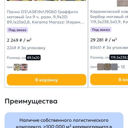
Керамический ко
Панно OS\A58\9x\19060 Граффити
Бербер матовый о
матовый (из 9 ч. разм. 9,9x20)
119,5x238,5x0,9, 
89,1x20x0,8, Kerama Marazzi (Керама
(Керама Марацци
Марацци)
Под заказ
Под заказ
29 281
₽ / м²
2 249
₽ / м²
83451 ₽ За упаков
2249 ₽ За упаковку
Размер, см
119,5х238,
Размер, см
89,1х20
+ 13
Цвет
Цвет
В к
В корзину
Преимущества
Наличие собственного логистического
комплекса, >100 000 м² керамогранита в