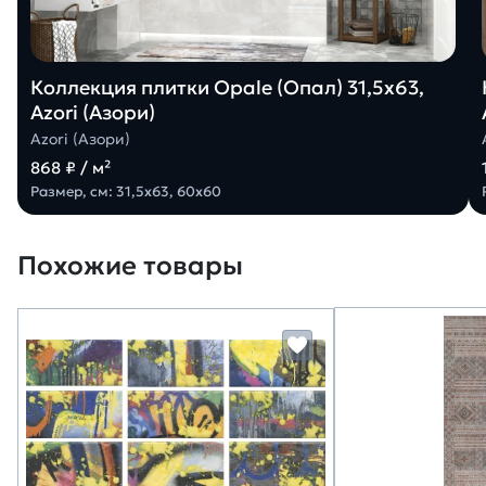
Коллекция плитки Opale (Опал) 31,5х63,
Azori (Азори)
Azori (Азори)
868 ₽ / м²
Размер, см: 31,5х63, 60х60
Похожие товары