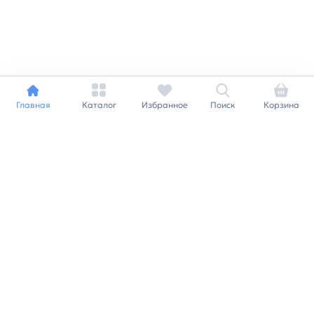
Главная
Каталог
Избранное
Поиск
Корзина
Индивидуальный подход к
каждому клиенту
Станьте нашим клиентом и
получайте все выгоды
нашей партнерской
программы
Заказать звонок