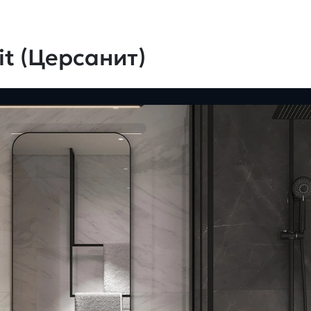
t (Церсанит)