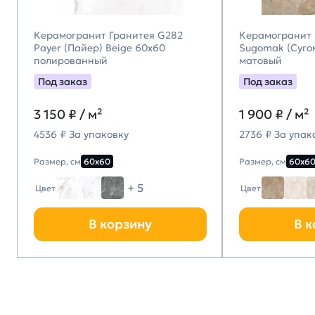
Керамогранит Гранитея G282
Керамогранит 
Payer (Пайер) Beige 60х60
Sugomak (Суго
полированный
матовый
Под заказ
Под заказ
3 150
₽ / м²
1 900
₽ / м²
4536 ₽ За упаковку
2736 ₽ За упак
Размер, см
60х60
Размер, см
60х6
+ 5
Цвет
Цвет
В корзину
В к