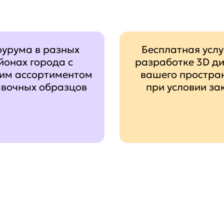
оурума в разных
Бесплатная услу
йонах города с
разработке 3D д
им ассортиментом
вашего простра
авочных образцов
при условии за