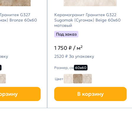
Гранитея G327
Керамогранит Гранитея G322
мак) Bronze 60х60
Sugomak (Сугомак) Beige 60х60
матовый
Под заказ
1 750
₽ / м²
овку
2520 ₽ За упаковку
0
Размер, см
60х60
Цвет
орзину
В корзину