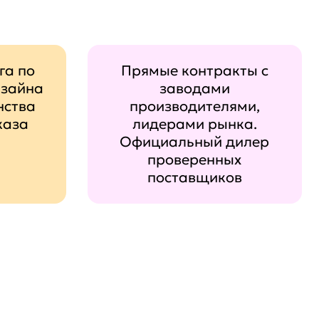
га по
Прямые контракты с
изайна
заводами
нства
производителями,
каза
лидерами рынка.
Официальный дилер
проверенных
поставщиков