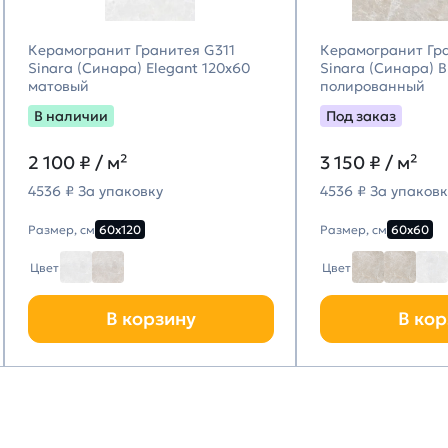
Керамогранит Гранитея G311
Керамогранит Гр
Sinara (Синара) Elegant 120х60
Sinara (Синара) 
матовый
полированный
В наличии
Под заказ
2 100
₽ / м²
3 150
₽ / м²
4536 ₽ За упаковку
4536 ₽ За упаковк
Размер, см
60х120
Размер, см
60х60
Цвет
Цвет
В корзину
В кор