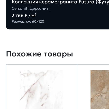
Коллекция керамогранита Futura (Футур
Cersanit (Церсанит)
2 766 ₽ / м²
Размер, см: 60х120
Похожие товары