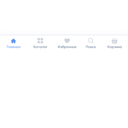
Главная
Каталог
Избранное
Поиск
Корзина
Индивидуальный подход к
каждому клиенту
Станьте нашим клиентом и
получайте все выгоды
нашей партнерской
программы