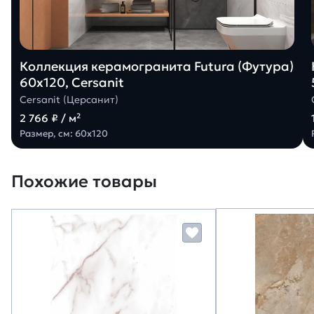
Коллекция керамогранита Futura (Футура)
60х120, Cersanit
Cersanit (Церсанит)
2 766 ₽ / м²
Размер, см: 60х120
Похожие товары