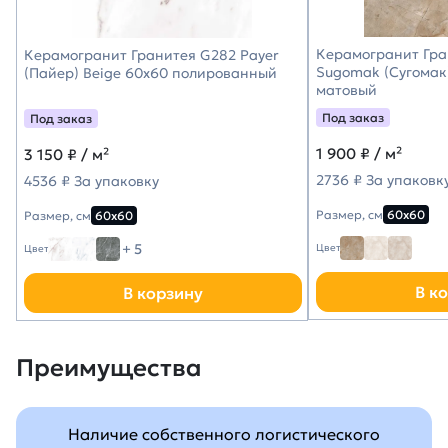
Керамогранит Гра
Керамогранит Гранитея G282 Payer
Sugomak (Сугомак
(Пайер) Beige 60х60 полированный
матовый
Под заказ
Под заказ
1 900
₽ / м²
3 150
₽ / м²
2736 ₽ За упаковк
4536 ₽ За упаковку
Размер, см
60х60
Размер, см
60х60
+ 5
Цвет
Цвет
В к
В корзину
Преимущества
Наличие собственного логистического