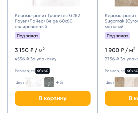
Керамогранит Гранитея G282
Керамогранит 
Payer (Пайер) Beige 60х60
Sugomak (Суго
полированный
матовый
Под заказ
Под заказ
3 150
₽ / м²
1 900
₽ / м²
4536 ₽ За упаковку
2736 ₽ За упак
Размер, см
60х60
Размер, см
60х6
+ 5
Цвет
Цвет
В корзину
В к