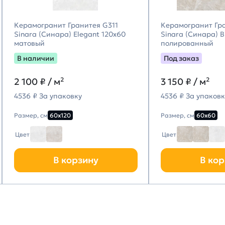
Керамогранит Гранитея G311
Керамогранит Гр
Sinara (Синара) Elegant 120х60
Sinara (Синара) 
матовый
полированный
В наличии
Под заказ
2 100
₽ / м²
3 150
₽ / м²
4536 ₽ За упаковку
4536 ₽ За упаковк
Размер, см
60х120
Размер, см
60х60
Цвет
Цвет
В корзину
В кор