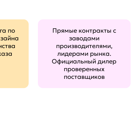
га по
Прямые контракты с
изайна
заводами
нства
производителями,
каза
лидерами рынка.
Официальный дилер
проверенных
поставщиков