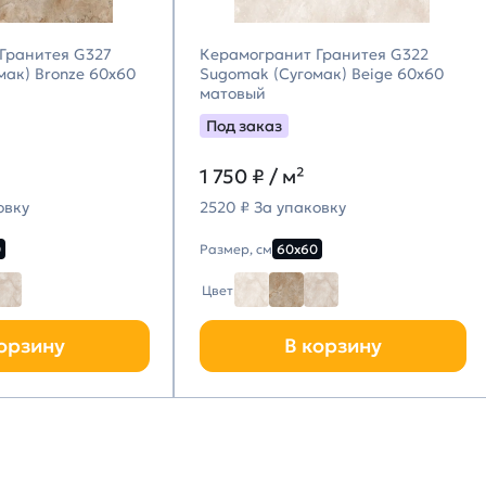
Гранитея G327
Керамогранит Гранитея G322
мак) Bronze 60х60
Sugomak (Сугомак) Beige 60х60
матовый
Под заказ
1 750
₽ / м²
овку
2520 ₽ За упаковку
0
Размер, см
60х60
Цвет
орзину
В корзину