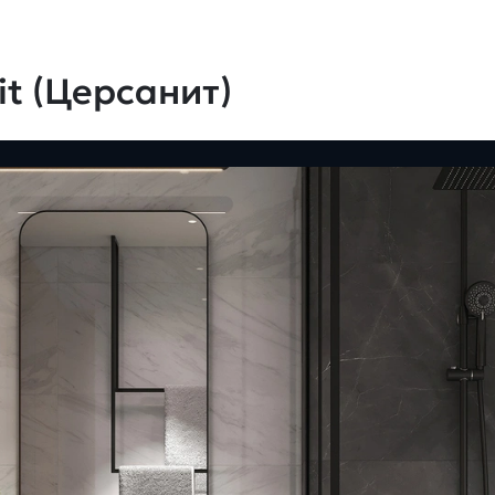
t (Церсанит)