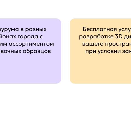
оурума в разных
Бесплатная услу
йонах города с
разработке 3D д
им ассортиментом
вашего простра
авочных образцов
при условии за