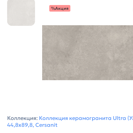
%Акция
Коллекция:
Коллекция керамогранита Ultra (У
44,8х89,8, Cersanit