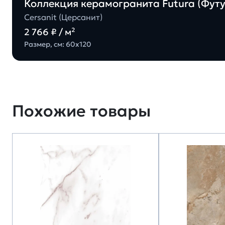
Коллекция керамогранита Futura (Футур
Cersanit (Церсанит)
2 766 ₽ / м²
Размер, см: 60х120
Похожие товары