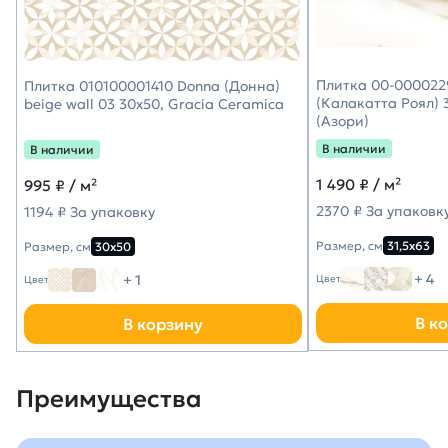
Плитка 00-0000229
Плитка 010100001410 Donna (Донна)
(Калакатта Роял) 3
beige wall 03 30х50, Gracia Ceramica
(Азори)
В наличии
В наличии
1 490
₽ / м²
995
₽ / м²
2370 ₽ За упаковк
1194 ₽ За упаковку
Размер, см
31,5х63
Размер, см
30х50
+ 4
+ 1
Цвет
Цвет
В к
В корзину
Преимущества