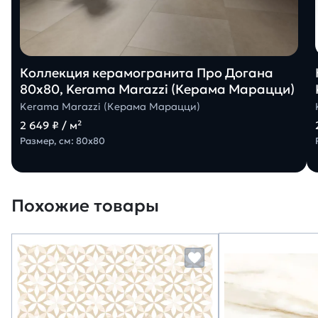
Коллекция керамогранита Про Догана
80х80, Kerama Marazzi (Керама Марацци)
Kerama Marazzi (Керама Марацци)
2 649 ₽ / м²
Размер, см: 80х80
Похожие товары