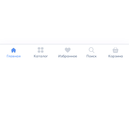
Главная
Каталог
Избранное
Поиск
Корзина
Индивидуальный подход к
каждому клиенту
Станьте нашим клиентом и
получайте все выгоды
нашей партнерской
программы