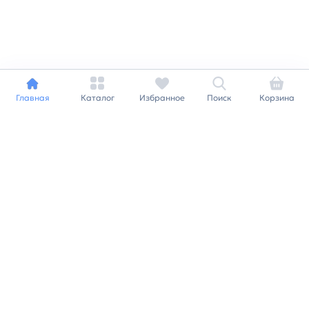
Главная
Каталог
Избранное
Поиск
Корзина
Индивидуальный подход к
каждому клиенту
Станьте нашим клиентом и
получайте все выгоды
нашей партнерской
программы
Заказать звонок