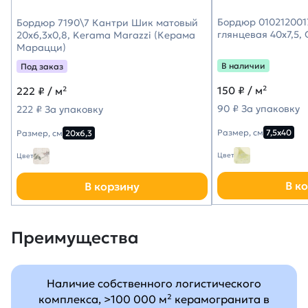
Бордюр 010212001
Бордюр 7190\7 Кантри Шик матовый
глянцевая 40х7,5,
20x6,3x0,8, Kerama Marazzi (Керама
Марацци)
В наличии
Под заказ
150
₽ / м²
222
₽ / м²
90 ₽ За упаковку
222 ₽ За упаковку
Размер, см
7,5х40
Размер, см
20х6,3
Цвет
Цвет
В к
В корзину
Преимущества
Наличие собственного логистического
комплекса, >100 000 м² керамогранита в