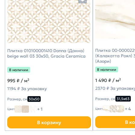
Плитка 00-0000229
Плитка 010100001410 Donna (Донна)
(Калакатта Роял) 3
beige wall 03 30х50, Gracia Ceramica
(Азори)
В наличии
В наличии
1 490
₽ / м²
995
₽ / м²
2370 ₽ За упаковк
1194 ₽ За упаковку
Размер, см
31,5х63
Размер, см
30х50
+ 4
+ 1
Цвет
Цвет
В к
В корзину