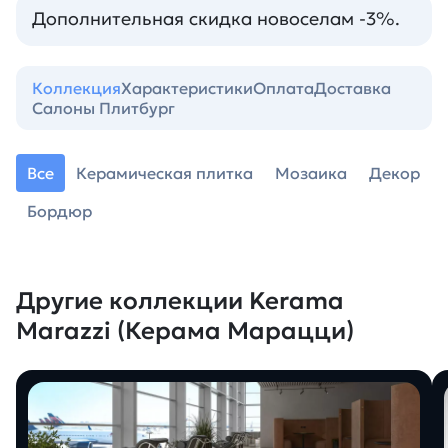
Дополнительная скидка новоселам -3%.
Коллекция
Характеристики
Оплата
Доставка
Салоны Плитбург
Все
Керамическая плитка
Мозаика
Декор
Бордюр
Другие коллекции Kerama
Marazzi (Керама Марацци)