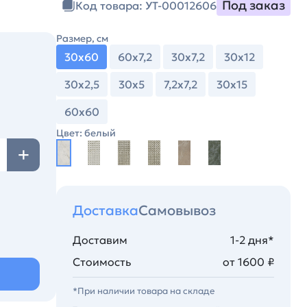
Под заказ
Код товара: УТ-00012606
Размер, см
30х60
60х7,2
30х7,2
30х12
30х2,5
30х5
7,2х7,2
30х15
60х60
Цвет: белый
Доставка
Самовывоз
Доставим
1-2 дня*
Стоимость
от 1600 ₽
*При наличии товара на складе