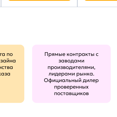
га по
Прямые контракты с
изайна
заводами
нства
производителями,
каза
лидерами рынка.
Официальный дилер
проверенных
поставщиков