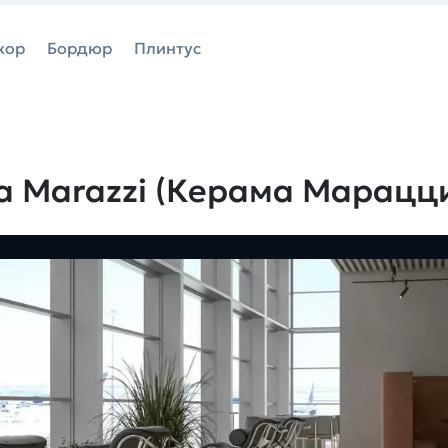
кор
Бордюр
Плинтус
a Marazzi (Керама Марацц