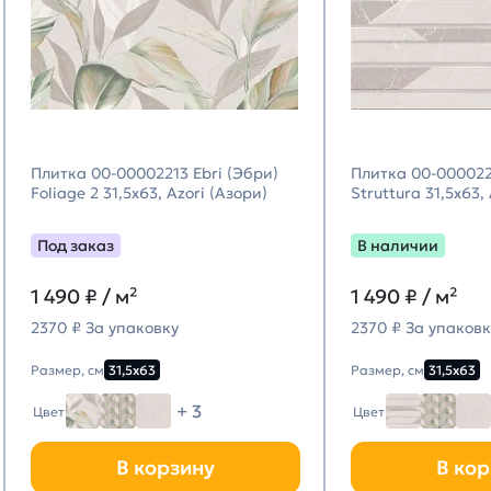
Плитка 00-00002213 Ebri (Эбри)
Плитка 00-000022
Foliage 2 31,5х63, Azori (Азори)
Struttura 31,5х63,
Под заказ
В наличии
1 490
₽ / м²
1 490
₽ / м²
2370 ₽ За упаковку
2370 ₽ За упаковк
Размер, см
31,5х63
Размер, см
31,5х63
+ 3
Цвет
Цвет
В корзину
В кор