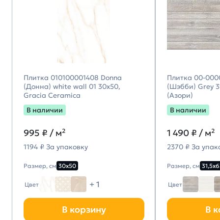
Плитка 010100001408 Donna
Плитка 00-000
(Донна) white wall 01 30х50,
(Шэбби) Grey 31
Gracia Ceramica
(Азори)
В наличии
В наличии
995
₽ / м²
1 490
₽ / м²
1194 ₽ За упаковку
2370 ₽ За упак
Размер, см
30х50
Размер, см
31,5х6
+ 1
Цвет
Цвет
В корзину
В к