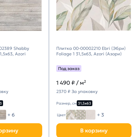
02389 Shabby
Плитка 00-00002210 Ebri (Эбри)
,5х63, Azori
Foliage 1 31,5х63, Azori (Азори)
Под заказ
1 490
₽ / м²
овку
2370 ₽ За упаковку
3
Размер, см
31,5х63
+ 6
+ 3
Цвет
орзину
В корзину