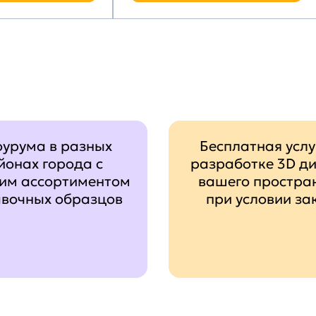
оурума в разных
Бесплатная услу
йонах города с
разработке 3D д
им ассортиментом
вашего простра
авочных образцов
при условии за