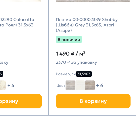
02290 Calacatta
Плитка 00-00002389 Shabby
а Роял) 31,5х63,
(Шэбби) Grey 31,5х63, Azori
(Азори)
В наличии
1 490
₽ / м²
овку
2370 ₽ За упаковку
3
Размер, см
31,5х63
+ 4
+ 6
Цвет
орзину
В корзину