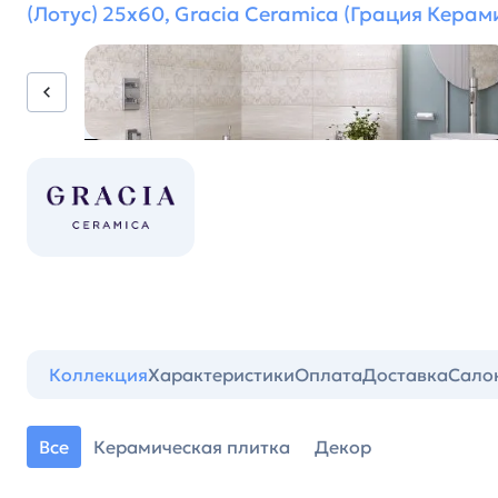
(Лотус) 25х60, Gracia Ceramica (Грация Керам
Коллекция
Характеристики
Оплата
Доставка
Сало
Все
Керамическая плитка
Декор