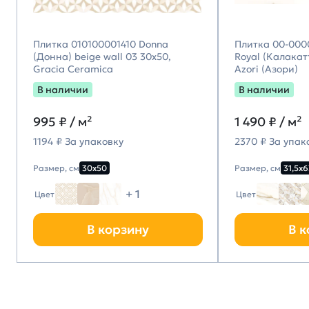
Плитка 010100001410 Donna
Плитка 00-000
(Донна) beige wall 03 30х50,
Royal (Калакатт
Gracia Ceramica
Azori (Азори)
В наличии
В наличии
995
₽ / м²
1 490
₽ / м²
1194 ₽ За упаковку
2370 ₽ За упак
Размер, см
30х50
Размер, см
31,5х6
+ 1
Цвет
Цвет
В корзину
В к