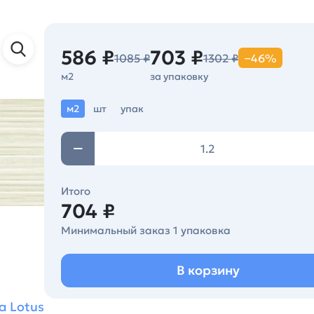
586 ₽
703 ₽
1085 ₽
1302 ₽
−46%
м2
за упаковку
м2
шт
упак
Итого
704 ₽
Минимальный заказ 1 упаковка
В корзину
а Lotus