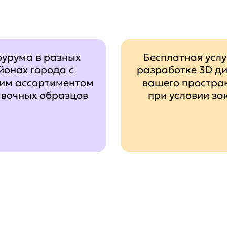
оурума в разных
Бесплатная услу
йонах города с
разработке 3D д
им ассортиментом
вашего простра
авочных образцов
при условии за