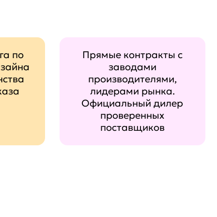
га по
Прямые контракты с
изайна
заводами
нства
производителями,
каза
лидерами рынка.
Официальный дилер
проверенных
поставщиков