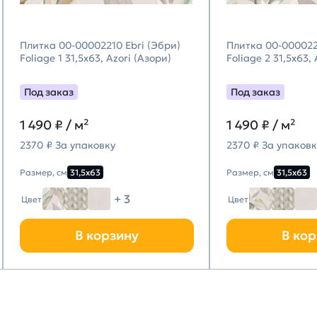
Плитка 00-00002210 Ebri (Эбри)
Плитка 00-000022
Foliage 1 31,5х63, Azori (Азори)
Foliage 2 31,5х63,
Под заказ
Под заказ
1 490
₽ / м²
1 490
₽ / м²
2370 ₽ За упаковку
2370 ₽ За упаковк
Размер, см
31,5х63
Размер, см
31,5х63
+ 3
Цвет
Цвет
В корзину
В кор