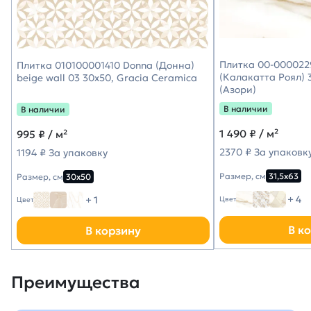
Плитка 00-0000229
Плитка 010100001410 Donna (Донна)
(Калакатта Роял) 3
beige wall 03 30х50, Gracia Ceramica
(Азори)
В наличии
В наличии
1 490
₽ / м²
995
₽ / м²
2370 ₽ За упаковк
1194 ₽ За упаковку
Размер, см
31,5х63
Размер, см
30х50
+ 4
+ 1
Цвет
Цвет
В к
В корзину
Преимущества