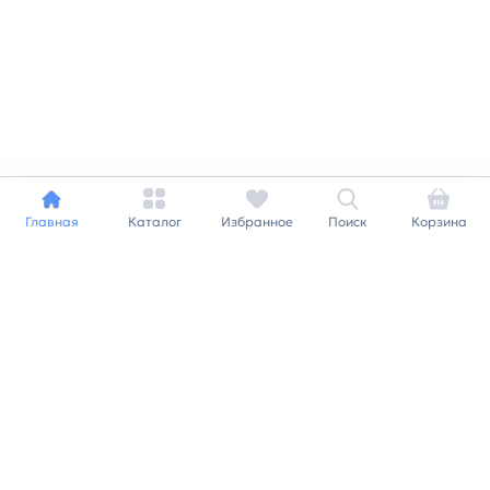
Главная
Каталог
Избранное
Поиск
Корзина
Индивидуальный подход к
каждому клиенту
Станьте нашим клиентом и
получайте все выгоды
нашей партнерской
программы