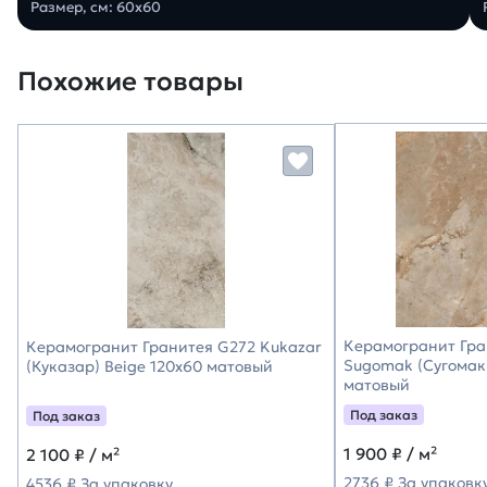
Размер, см: 60х60
Похожие товары
Керамогранит Гра
Керамогранит Гранитея G272 Kukazar
Sugomak (Сугомак
(Куказар) Beige 120х60 матовый
матовый
Под заказ
Под заказ
1 900
₽ / м²
2 100
₽ / м²
2736 ₽ За упаковк
4536 ₽ За упаковку