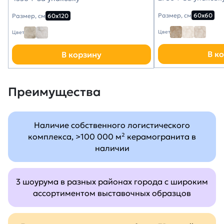
Размер, см
60х60
Размер, см
60х120
Цвет
Цвет
В к
В корзину
Преимущества
Наличие собственного логистического
комплекса, >100 000 м² керамогранита в
наличии
3 шоурума в разных районах города с широким
ассортиментом выставочных образцов