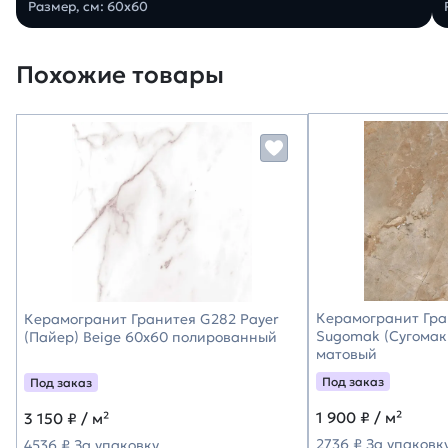
Размер, см: 60х60
Похожие товары
Керамогранит Гра
Керамогранит Гранитея G282 Payer
Sugomak (Сугомак
(Пайер) Beige 60х60 полированный
матовый
Под заказ
Под заказ
1 900
₽ / м²
3 150
₽ / м²
2736 ₽ За упаковк
4536 ₽ За упаковку