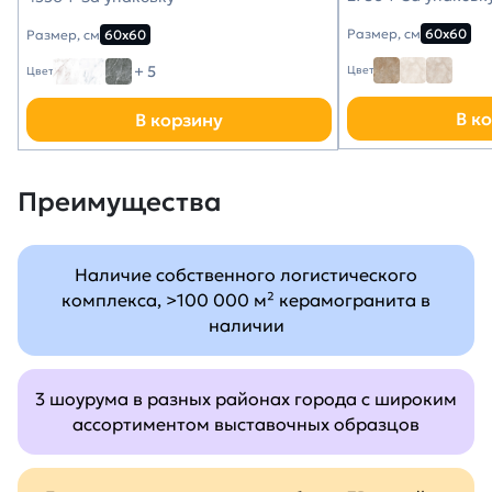
Размер, см
60х60
Размер, см
60х60
+ 5
Цвет
Цвет
В к
В корзину
Преимущества
Наличие собственного логистического
комплекса, >100 000 м² керамогранита в
наличии
3 шоурума в разных районах города с широким
ассортиментом выставочных образцов