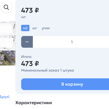
473 ₽
шт
м2
шт
упак
Итого
473 ₽
Минимальный заказ 1 штука
В корзину
Azori
Характеристики