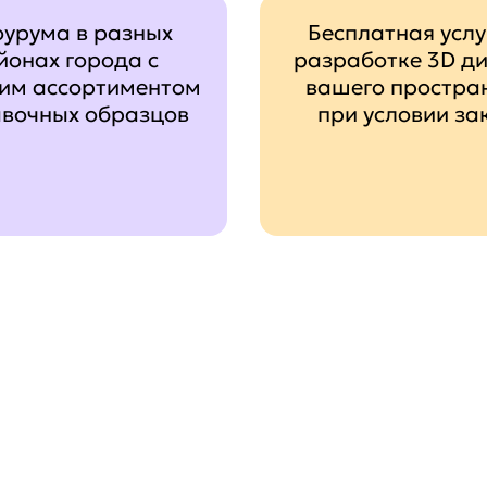
оурума в разных
Бесплатная услу
йонах города с
разработке 3D д
им ассортиментом
вашего простра
авочных образцов
при условии за