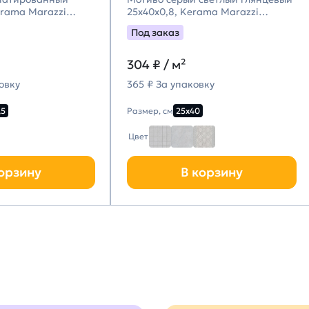
erama Marazzi
25x40x0,8, Kerama Marazzi
цци)
(Керама Марацци)
Под заказ
304
₽ / м²
овку
365 ₽ За упаковку
,5
Размер, см
25х40
Цвет
орзину
В корзину