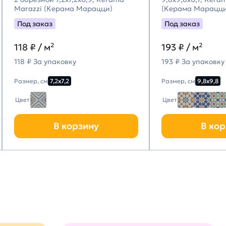
Marazzi (Керама Марацци)
(Керама Марацци
Под заказ
Под заказ
118
₽ / м²
193
₽ / м²
118 ₽ За упаковку
193 ₽ За упаковку
Размер, см
7,2х7,2
Размер, см
9,8х9,8
Цвет
Цвет
В корзину
В кор