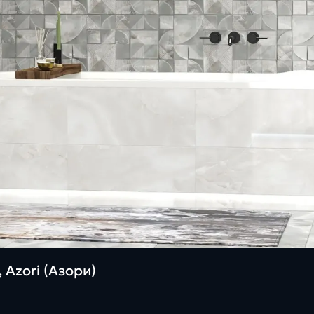
 Azori (Азори)