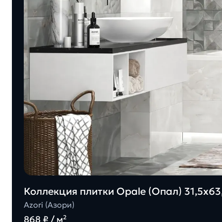
Коллекция плитки Opale (Опал) 31,5х63,
Azori (Азори)
868 ₽ / м²