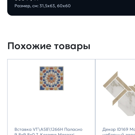
Размер, см: 31,5х63, 60х60
Похожие товары
Вставка VT\A58\1266H Паласио
Декор ID169 М
9,8x9,8x0,7, Kerama Marazzi
наборный лап