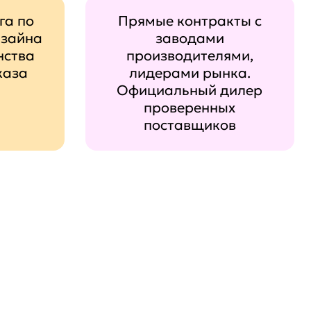
га по
Прямые контракты с
изайна
заводами
нства
производителями,
каза
лидерами рынка.
Официальный дилер
проверенных
поставщиков