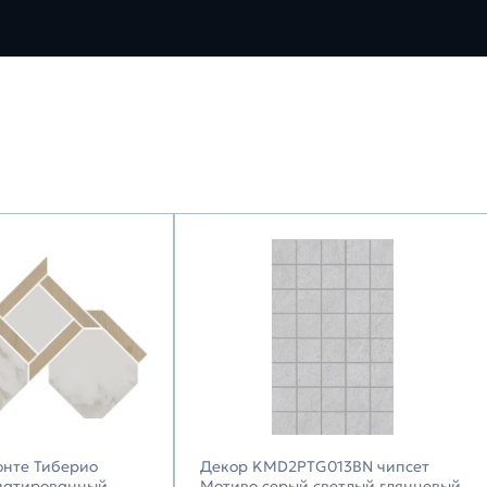
онте Тиберио
Декор KMD2PTG013BN чипсет
патированный
Мотиво серый светлый глянцевый