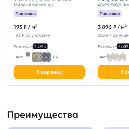
(Керама Марацци)
48x29,5x0,9, K
(Керама Мара
Под заказ
Под заказ
193
₽ / м²
3 896
₽ / м²
193 ₽ За упаковку
3896 ₽ За упак
Размер, см
9,8х9,8
Размер, см
48х29
+ 4
Цвет
Цвет
В корзину
В к
Преимущества