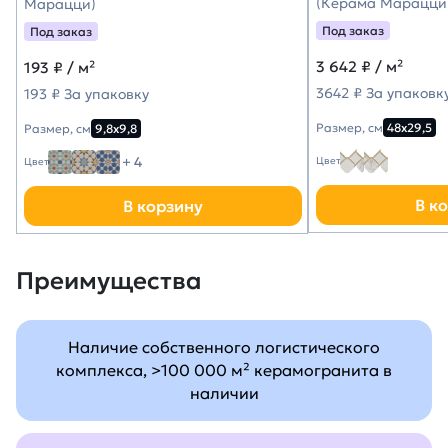
(Керама Марацци
Марацци)
Под заказ
Под заказ
3 642
₽ / м²
193
₽ / м²
3642 ₽ За упаковк
193 ₽ За упаковку
Размер, см
48х29,5
Размер, см
9,8х9,8
+ 4
Цвет
Цвет
В к
В корзину
Преимущества
Наличие собственного логистического
комплекса, >100 000 м² керамогранита в
наличии