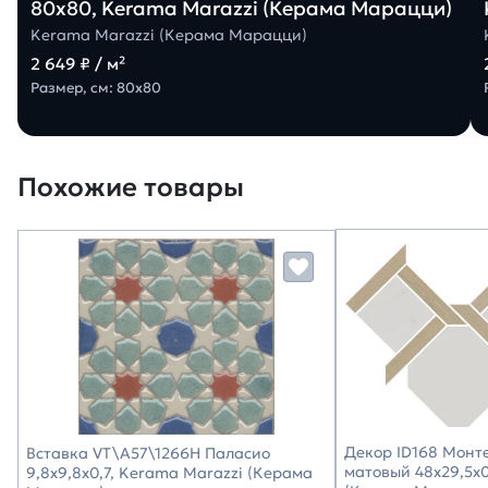
80х80, Kerama Marazzi (Керама Марацци)
Kerama Marazzi (Керама Марацци)
2 649 ₽ / м²
Размер, см: 80х80
Похожие товары
Декор ID168 Монт
Вставка VT\A57\1266H Паласио
матовый 48x29,5x0
9,8x9,8x0,7, Kerama Marazzi (Керама