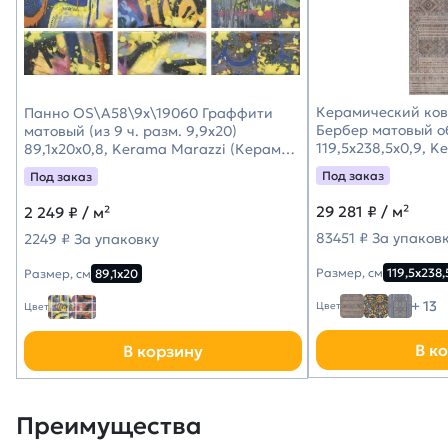
Керамический ко
Панно OS\A58\9x\19060 Граффити
Бербер матовый о
матовый (из 9 ч. разм. 9,9x20)
119,5x238,5x0,9, 
89,1x20x0,8, Kerama Marazzi (Керама
(Керама Марацци
Марацци)
Под заказ
Под заказ
29 281
₽ / м²
2 249
₽ / м²
83451 ₽ За упаков
2249 ₽ За упаковку
Размер, см
119,5х238,
Размер, см
89,1х20
+ 13
Цвет
Цвет
В к
В корзину
Преимущества