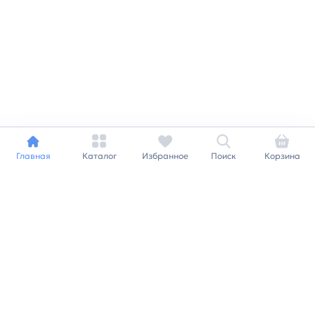
Главная
Каталог
Избранное
Поиск
Корзина
Индивидуальный подход к
каждому клиенту
Станьте нашим клиентом и
получайте все выгоды
нашей партнерской