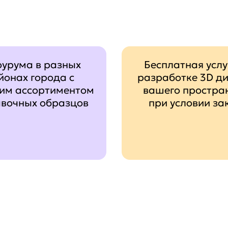
оурума в разных
Бесплатная услу
йонах города с
разработке 3D д
им ассортиментом
вашего простра
авочных образцов
при условии за