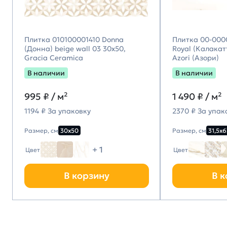
Плитка 010100001410 Donna
Плитка 00-000
(Донна) beige wall 03 30х50,
Royal (Калакатт
Gracia Ceramica
Azori (Азори)
В наличии
В наличии
995
₽ / м²
1 490
₽ / м²
1194 ₽ За упаковку
2370 ₽ За упак
Размер, см
30х50
Размер, см
31,5х6
+ 1
Цвет
Цвет
В корзину
В к