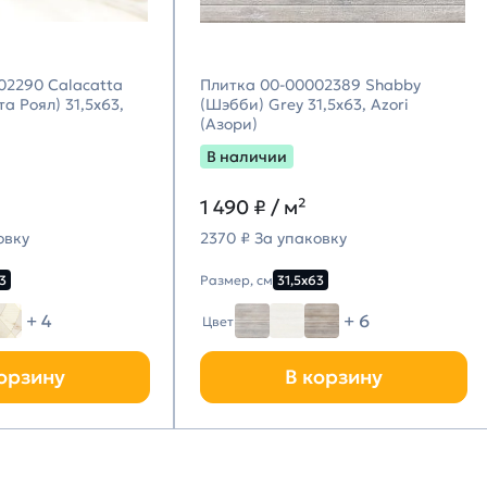
02290 Calacatta
Плитка 00-00002389 Shabby
а Роял) 31,5х63,
(Шэбби) Grey 31,5х63, Azori
(Азори)
В наличии
1 490
₽ / м²
овку
2370 ₽ За упаковку
3
Размер, см
31,5х63
+ 4
+ 6
Цвет
орзину
В корзину