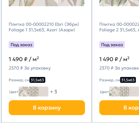
Плитка 00-00002210 Ebri (Эбри)
Плитка 00-000022
Foliage 1 31,5х63, Azori (Азори)
Foliage 2 31,5х63,
Под заказ
Под заказ
1 490
₽ / м²
1 490
₽ / м²
2370 ₽ За упаковку
2370 ₽ За упаковк
Размер, см
31,5х63
Размер, см
31,5х63
+ 3
Цвет
Цвет
В корзину
В кор