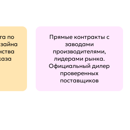
га по
Прямые контракты с
изайна
заводами
нства
производителями,
каза
лидерами рынка.
Официальный дилер
проверенных
поставщиков