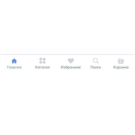
Главная
Каталог
Избранное
Поиск
Корзина
Индивидуальный подход к
каждому клиенту
Станьте нашим клиентом и
получайте все выгоды
нашей партнерской