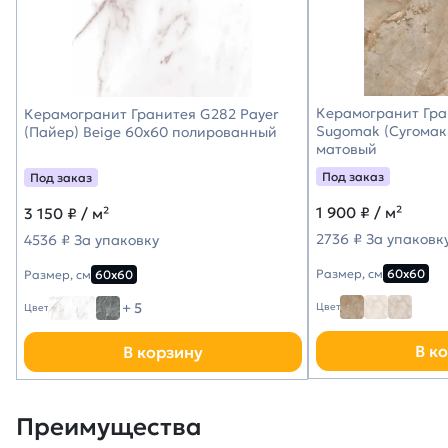
Керамогранит Гра
Керамогранит Гранитея G282 Payer
Sugomak (Сугомак
(Пайер) Beige 60х60 полированный
матовый
Под заказ
Под заказ
1 900
₽ / м²
3 150
₽ / м²
2736 ₽ За упаковк
4536 ₽ За упаковку
Размер, см
60х60
Размер, см
60х60
+ 5
Цвет
Цвет
В к
В корзину
Преимущества