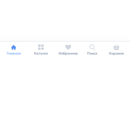
Главная
Каталог
Избранное
Поиск
Корзина
Индивидуальный подход к
каждому клиенту
Станьте нашим клиентом и
получайте все выгоды
нашей партнерской
программы