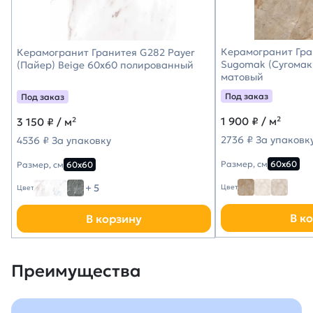
Керамогранит Гра
Керамогранит Гранитея G282 Payer
Sugomak (Сугомак
(Пайер) Beige 60х60 полированный
матовый
Под заказ
Под заказ
1 900
₽ / м²
3 150
₽ / м²
2736 ₽ За упаковк
4536 ₽ За упаковку
Размер, см
60х60
Размер, см
60х60
+ 5
Цвет
Цвет
В к
В корзину
Преимущества