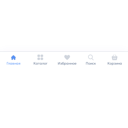
Главная
Каталог
Избранное
Поиск
Корзина
Индивидуальный подход к
каждому клиенту
Станьте нашим клиентом и
получайте все выгоды
нашей партнерской