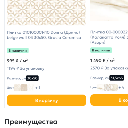
Плитка 00-0000229
Плитка 010100001410 Donna (Донна)
(Калакатта Роял) 3
beige wall 03 30х50, Gracia Ceramica
(Азори)
В наличии
В наличии
1 490
₽ / м²
995
₽ / м²
2370 ₽ За упаковк
1194 ₽ За упаковку
Размер, см
31,5х63
Размер, см
30х50
+ 4
+ 1
Цвет
Цвет
В к
В корзину
Преимущества