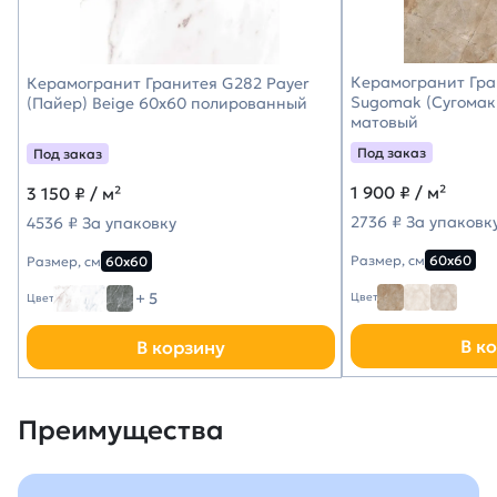
Керамогранит Гра
Керамогранит Гранитея G282 Payer
Sugomak (Сугомак
(Пайер) Beige 60х60 полированный
матовый
Под заказ
Под заказ
1 900
₽ / м²
3 150
₽ / м²
2736 ₽ За упаковк
4536 ₽ За упаковку
Размер, см
60х60
Размер, см
60х60
+ 5
Цвет
Цвет
В к
В корзину
Преимущества