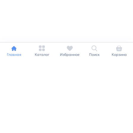
Главная
Каталог
Избранное
Поиск
Корзина
Индивидуальный подход к
каждому клиенту
Станьте нашим клиентом и
получайте все выгоды
нашей партнерской
программы