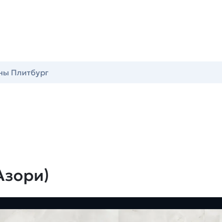
ны Плитбург
Азори)