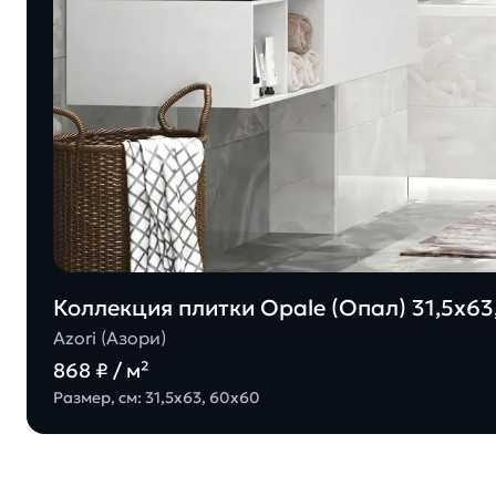
Коллекция плитки Opale (Опал) 31,5х63,
Azori (Азори)
868 ₽ / м²
Размер, см: 31,5х63, 60х60