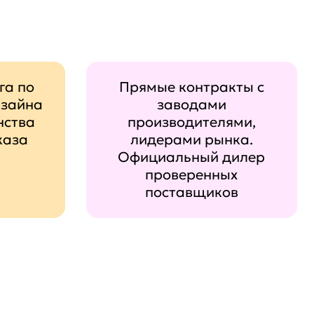
га по
Прямые контракты с
изайна
заводами
нства
производителями,
каза
лидерами рынка.
Официальный дилер
проверенных
поставщиков