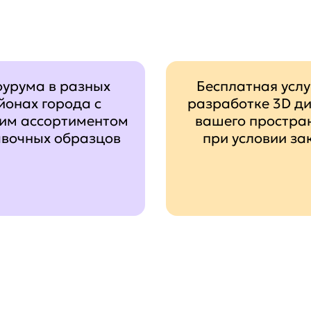
оурума в разных
Бесплатная услу
йонах города с
разработке 3D д
им ассортиментом
вашего простра
авочных образцов
при условии за