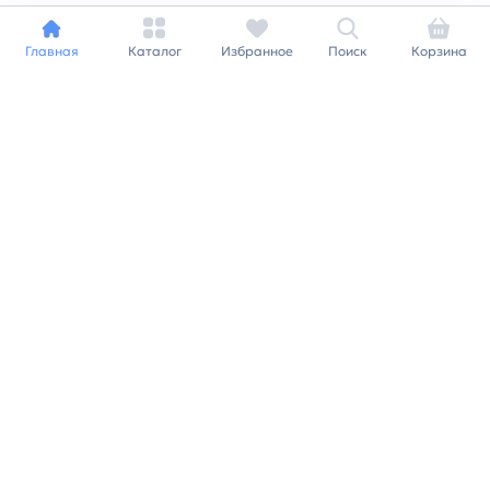
Главная
Каталог
Избранное
Поиск
Корзина
Индивидуальный подход к
каждому клиенту
Станьте нашим клиентом и
получайте все выгоды
нашей партнерской
программы
Заказать звонок
Ранее вы смотрели