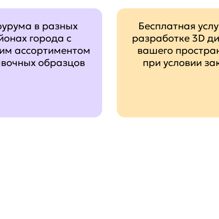
оурума в разных
Бесплатная услу
йонах города с
разработке 3D д
им ассортиментом
вашего простра
авочных образцов
при условии за