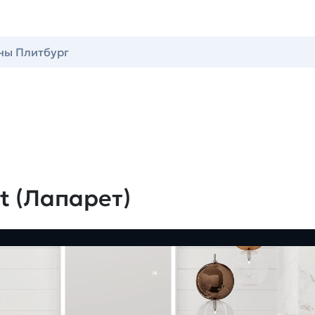
ны Плитбург
t (Лапарет)