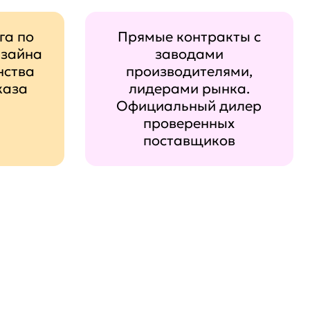
га по
Прямые контракты с
изайна
заводами
нства
производителями,
каза
лидерами рынка.
Официальный дилер
проверенных
поставщиков