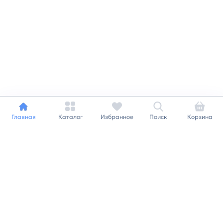
Главная
Каталог
Избранное
Поиск
Корзина
Индивидуальный подход к
каждому клиенту
Станьте нашим клиентом и
получайте все выгоды
нашей партнерской