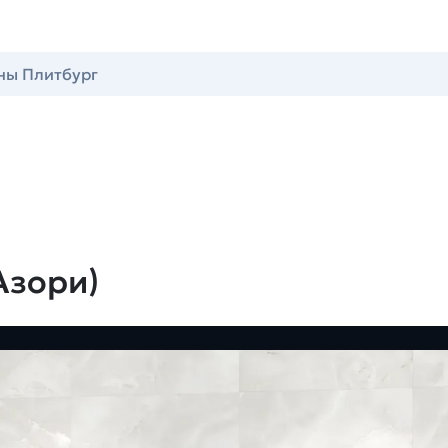
ны Плитбург
Азори)