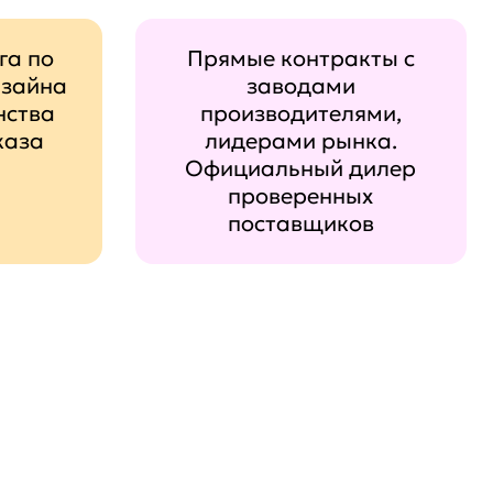
га по
Прямые контракты с
изайна
заводами
нства
производителями,
каза
лидерами рынка.
Официальный дилер
проверенных
поставщиков