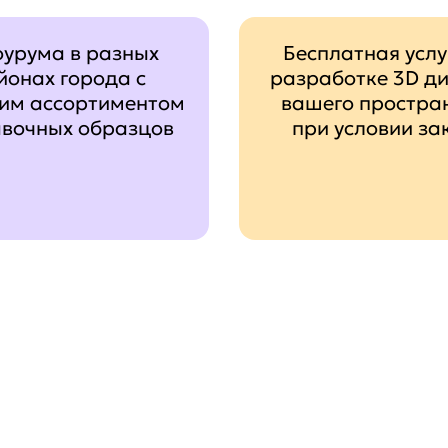
оурума в разных
Бесплатная услу
йонах города с
разработке 3D д
им ассортиментом
вашего простра
авочных образцов
при условии за