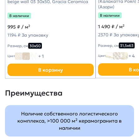
(Калакатта Роял) 3
beige wall 03 30х50, Gracia Ceramica
(Азори)
В наличии
В наличии
1 490
₽ / м²
995
₽ / м²
2370 ₽ За упаковк
1194 ₽ За упаковку
Размер, см
31,5х63
Размер, см
30х50
+ 4
+ 1
Цвет
Цвет
В к
В корзину
Преимущества
Наличие собственного логистического
комплекса, >100 000 м² керамогранита в
наличии