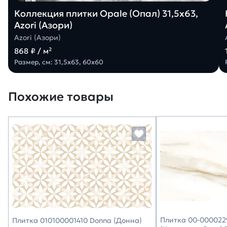
Коллекция плитки Opale (Опал) 31,5х63,
Azori (Азори)
Azori (Азори)
868 ₽ / м²
Размер, см: 31,5х63, 60х60
Похожие товары
Плитка 00-0000229
Плитка 010100001410 Donna (Донна)