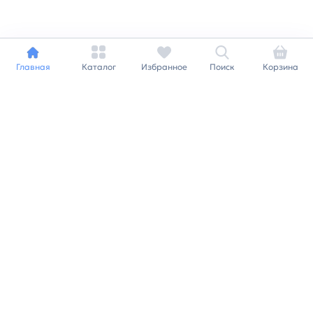
Главная
Каталог
Избранное
Поиск
Корзина
Индивидуальный подход к
каждому клиенту
Станьте нашим клиентом и
получайте все выгоды
нашей партнерской
программы
Заказать звонок