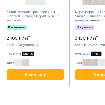
Керамогранит Гранитея G311
Керамогранит Гр
Sinara (Синара) Elegant 120х60
Sinara (Синара) 
матовый
полированный
В наличии
Под заказ
2 100
₽ / м²
3 150
₽ / м²
4536 ₽ За упаковку
4536 ₽ За упаковк
Размер, см
60х120
Размер, см
60х60
Цвет
Цвет
В корзину
В кор