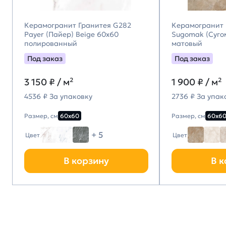
Керамогранит Гранитея G282
Керамогранит 
Payer (Пайер) Beige 60х60
Sugomak (Суго
полированный
матовый
Под заказ
Под заказ
3 150
₽ / м²
1 900
₽ / м²
4536 ₽ За упаковку
2736 ₽ За упак
Размер, см
60х60
Размер, см
60х6
+ 5
Цвет
Цвет
В корзину
В к