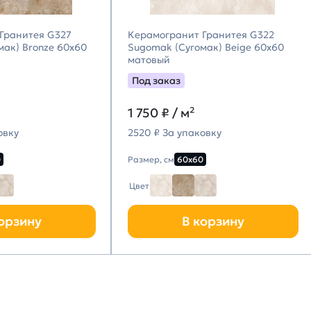
Гранитея G327
Керамогранит Гранитея G322
мак) Bronze 60х60
Sugomak (Сугомак) Beige 60х60
матовый
Под заказ
1 750
₽ / м²
овку
2520 ₽ За упаковку
0
Размер, см
60х60
Цвет
орзину
В корзину