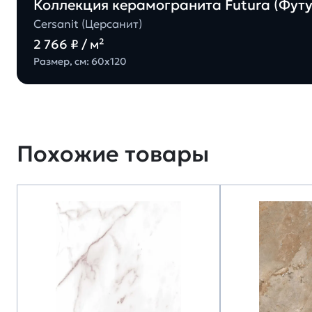
Коллекция керамогранита Futura (Футур
Cersanit (Церсанит)
2 766 ₽ / м²
Размер, см: 60х120
Похожие товары