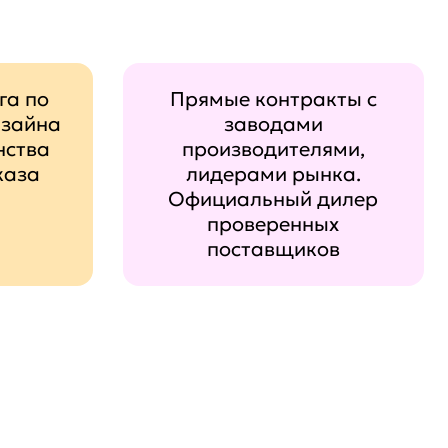
га по
Прямые контракты с
изайна
заводами
нства
производителями,
каза
лидерами рынка.
Официальный дилер
проверенных
поставщиков