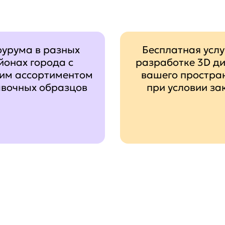
оурума в разных
Бесплатная услу
йонах города с
разработке 3D д
им ассортиментом
вашего простра
авочных образцов
при условии за