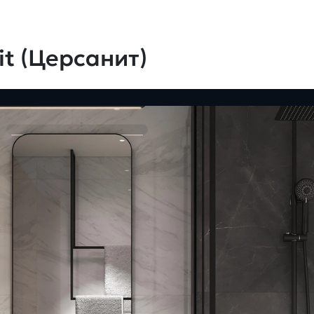
t (Церсанит)