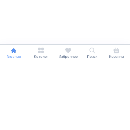
Главная
Каталог
Избранное
Поиск
Корзина
Индивидуальный подход к
каждому клиенту
Станьте нашим клиентом и
получайте все выгоды
нашей партнерской
программы