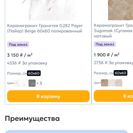
Керамогранит Гра
Керамогранит Гранитея G282 Payer
Sugomak (Сугомак
(Пайер) Beige 60х60 полированный
матовый
Под заказ
Под заказ
1 900
₽ / м²
3 150
₽ / м²
2736 ₽ За упаковк
4536 ₽ За упаковку
Размер, см
60х60
Размер, см
60х60
+ 5
Цвет
Цвет
В к
В корзину
Преимущества