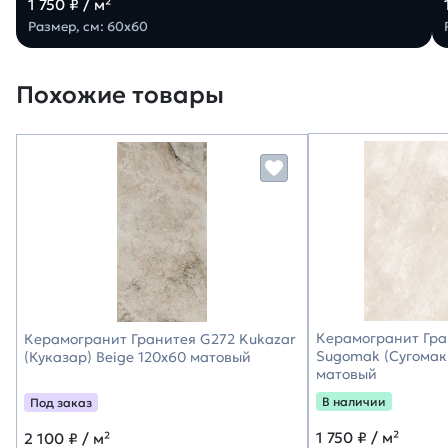
1 750 ₽ / м²
Размер, см: 60х60
Похожие товары
Керамогранит Гра
Керамогранит Гранитея G272 Kukazar
Sugomak (Сугомак)
(Куказар) Beige 120х60 матовый
матовый
В наличии
Под заказ
1 750
₽ / м²
2 100
₽ / м²