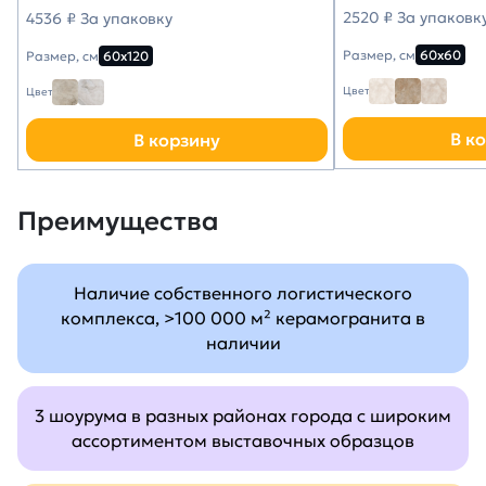
2520 ₽ За упаковк
4536 ₽ За упаковку
Размер, см
60х60
Размер, см
60х120
Цвет
Цвет
В к
В корзину
Преимущества
Наличие собственного логистического
комплекса, >100 000 м² керамогранита в
наличии
3 шоурума в разных районах города с широким
ассортиментом выставочных образцов