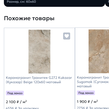
Размер, см: 60х60
Похожие товары
Керамогранит Гра
Керамогранит Гранитея G272 Kukazar
Sugomak (Сугомак
(Куказар) Beige 120х60 матовый
матовый
Под заказ
Под заказ
1 900
₽ / м²
2 100
₽ / м²
2736 ₽ За упаковк
4536 ₽ За упаковку