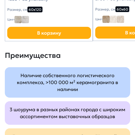
Размер, см
60х60
Размер, см
60х120
Цвет
Цвет
В к
В корзину
Преимущества
Наличие собственного логистического
комплекса, >100 000 м² керамогранита в
наличии
3 шоурума в разных районах города с широким
ассортиментом выставочных образцов