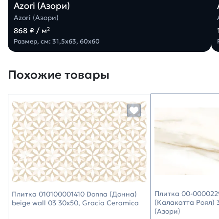
Azori (Азори)
Azori (Азори)
868 ₽ / м²
Размер, см: 31,5х63, 60х60
Похожие товары
Плитка 00-0000229
Плитка 010100001410 Donna (Донна)
(Калакатта Роял) 3
beige wall 03 30х50, Gracia Ceramica
(Азори)