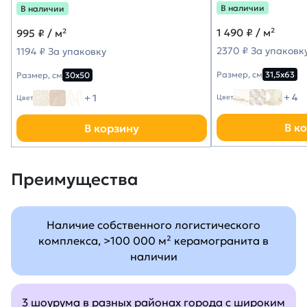
В наличии
В наличии
1 490
₽ / м²
995
₽ / м²
2370 ₽ За упаковк
1194 ₽ За упаковку
Размер, см
31,5х63
Размер, см
30х50
+ 4
+ 1
Цвет
Цвет
В к
В корзину
Преимущества
Наличие собственного логистического
комплекса, >100 000 м² керамогранита в
наличии
3 шоурума в разных районах города с широким