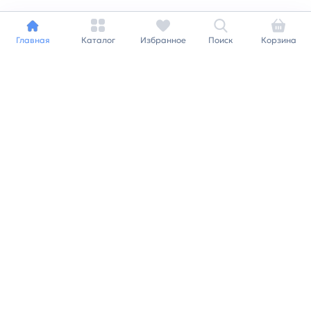
Главная
Каталог
Избранное
Поиск
Корзина
Индивидуальный подход к
каждому клиенту
Станьте нашим клиентом и
получайте все выгоды
нашей партнерской
программы
Заказать звонок
Ранее вы смотрели